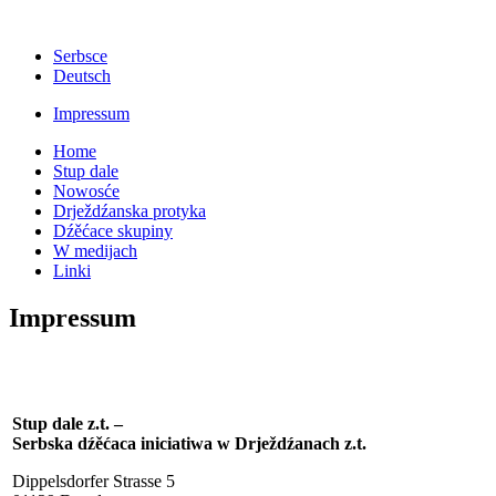
Serbsce
Deutsch
Impressum
Home
Stup dale
Nowosće
Drježdźanska protyka
Dźěćace skupiny
W medijach
Linki
Impressum
Stup dale z.t. –
Serbska dźěćaca iniciatiwa w Drježdźanach z.t.
Dippelsdorfer Strasse 5