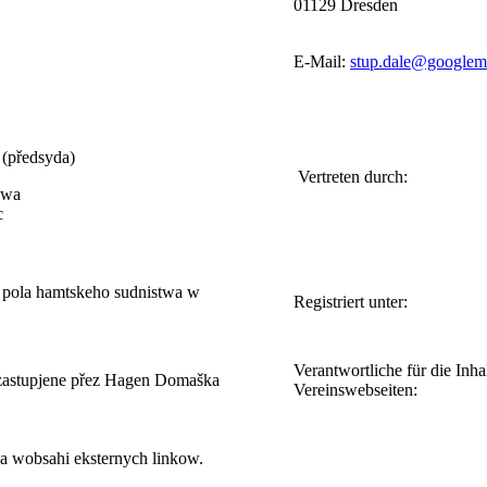
01129 Dresden
E-Mail:
stup.dale@googlem
 (předsyda)
Vertreten durch:
owa
c
 pola hamtskeho sudnistwa w
Registriert unter:
Verantwortliche für die Inha
zastupjene přez Hagen Domaška
Vereinswebseiten:
a wobsahi eksternych linkow.