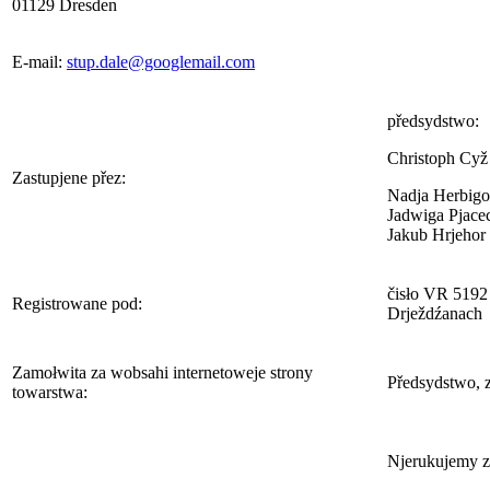
01129 Dresden
E-mail:
stup.dale@googlemail.com
předsydstwo:
Christoph Cyž
Zastupjene přez:
Nadja Herbig
Jadwiga Pjace
Jakub Hrjehor
čisło VR 5192
Registrowane pod:
Drježdźanach
Zamołwita za wobsahi internetoweje strony
Předsydstwo, 
towarstwa:
Njerukujemy z